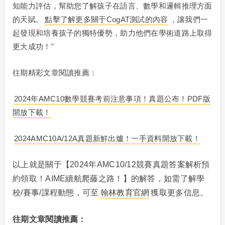
知能力評估，幫助您了解孩子在語言、數學和邏輯推理方面
的天賦。
點擊了解更多關于CogAT測試的內容
，讓我們一
起發現和培養孩子的獨特優勢，助力他們在學術道路上取得
更大成功！"
往期精彩文章閱讀推薦：
2024年AMC10數學競賽考前注意事項！真題公布！PDF版
開放下載！
2024AMC10A/12A真題新鮮出爐！一手資料開放下載！
以上就是關于【2024年AMC10/12競賽真題答案解析預
約領取！AIME續航爬藤之路！】的解答，如需了解學
校/賽事/課程動態，可至
翰林教育官網
獲取更多信息。
往期文章閱讀推薦：