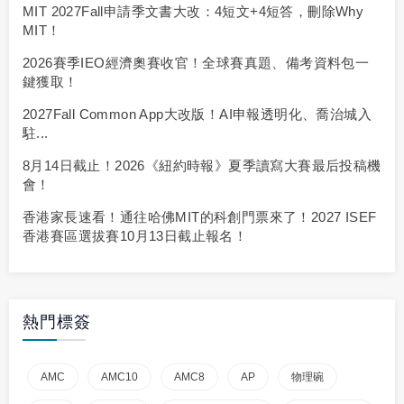
MIT 2027Fall申請季文書大改：4短文+4短答，刪除Why
MIT！
2026賽季IEO經濟奧賽收官！全球賽真題、備考資料包一
鍵獲取！
2027Fall Common App大改版！AI申報透明化、喬治城入
駐...
8月14日截止！2026《紐約時報》夏季讀寫大賽最后投稿機
會！
香港家長速看！通往哈佛MIT的科創門票來了！2027 ISEF
香港賽區選拔賽10月13日截止報名！
熱門標簽
AMC
AMC10
AMC8
AP
物理碗