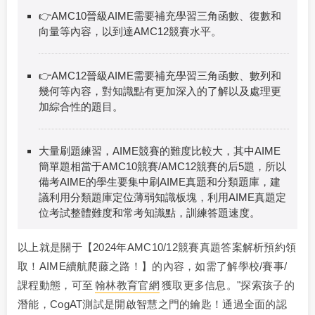
👉AMC10晉級AIME需要補充學習三角函數、復數和
向量等內容，以到達AMC12競賽水平。
👉AMC12晉級AIME需要補充學習三角函數、數列和
幾何等內容，對知識點有更加深入的了解以及處理更
加綜合性的題目。
大量刷題練習，AIME競賽的難度比較大，其中AIME
簡單題相當于AMC10競賽/AMC12競賽的后5題，所以
備考AIME的學生要集中刷AIME真題和分類題庫，建
議利用分類題庫定位薄弱知識板塊，利用AIME真題定
位考試整體難度和常考知識點，訓練答題速度。
以上就是關于【2024年AMC10/12競賽真題答案解析預約領
取！AIME續航爬藤之路！】的內容，如需了解學校/賽事/
課程動態，可至
翰林教育官網
獲取更多信息。"探索孩子的
潛能，CogAT測試是開啟智慧之門的鑰匙！通過全面的認