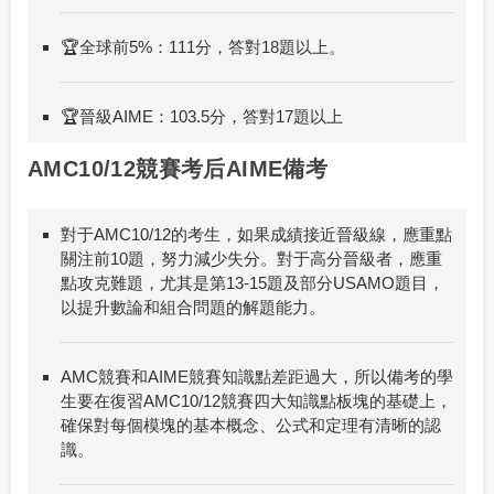
🏆全球前5%：111分，答對18題以上。
🏆晉級AIME：103.5分，答對17題以上
AMC10/12競賽考后AIME備考
對于AMC10/12的考生，如果成績接近晉級線，應重點
關注前10題，努力減少失分。對于高分晉級者，應重
點攻克難題，尤其是第13-15題及部分USAMO題目，
以提升數論和組合問題的解題能力。
AMC競賽和AIME競賽知識點差距過大，所以備考的學
生要在復習AMC10/12競賽四大知識點板塊的基礎上，
確保對每個模塊的基本概念、公式和定理有清晰的認
識。