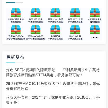
最新發布
走進ISEF決賽期間的隱藏活動——亞利桑那州學生在英特
爾教育推廣日點燃STEM興趣，看見無限可能！
26-27賽季AMC10/12數競報名中！數學博士體驗課，帶你
分析解題思路！
萊斯大學官宣：2027年起，家庭年收入低于20萬美元，學
費全免！