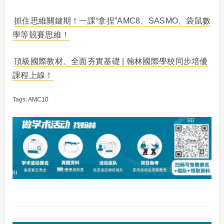
抓住思維關鍵期！一課“拿捏”AMC8、SASMO、袋鼠數
學等競賽思維！
頂級國際教材、全面夯實基礎 | 翰林國際學校同步培優
課程上線！
Tags:
AMC10