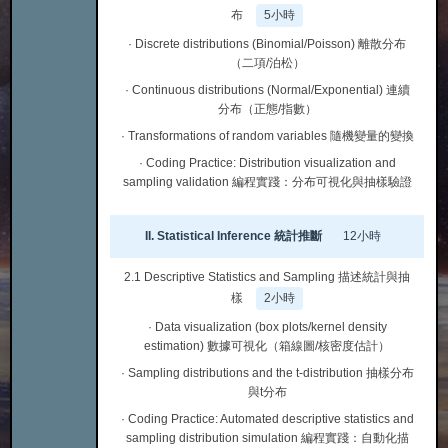
布
5小時
· Discrete distributions (Binomial/Poisson) 離散分布
（二項/泊松）
· Continuous distributions (Normal/Exponential) 連續
分布（正態/指數）
· Transformations of random variables 隨機變量的變換
· Coding Practice: Distribution visualization and
sampling validation 編程實踐：分布可視化與抽樣驗證
II. Statistical Inference 統計推斷
12小時
2.1 Descriptive Statistics and Sampling 描述統計與抽
樣
2小時
· Data visualization (box plots/kernel density
estimation) 數據可視化（箱線圖/核密度估計）
· Sampling distributions and the t-distribution 抽樣分布
與t分布
· Coding Practice: Automated descriptive statistics and
sampling distribution simulation 編程實踐：自動化描