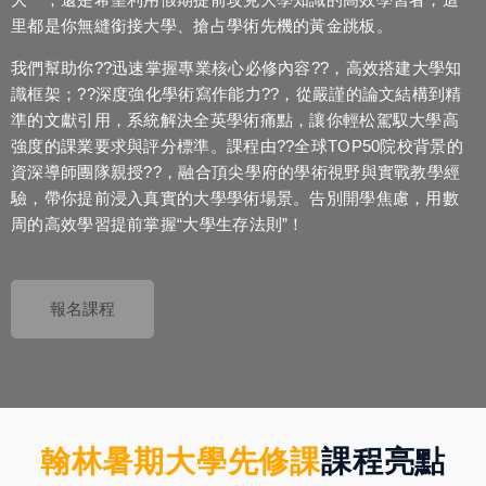
里都是你無縫銜接大學、搶占學術先機的黃金跳板。
我們幫助你??迅速掌握專業核心必修內容??，高效搭建大學知
識框架；??深度強化學術寫作能力??，從嚴謹的論文結構到精
準的文獻引用，系統解決全英學術痛點，讓你輕松駕馭大學高
強度的課業要求與評分標準。課程由??全球TOP50院校背景的
資深導師團隊親授??，融合頂尖學府的學術視野與實戰教學經
驗，帶你提前浸入真實的大學學術場景。告別開學焦慮，用數
周的高效學習提前掌握“大學生存法則”！
報名課程
翰林暑期大學先修課
課程亮點