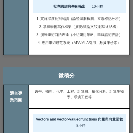
批判思維與學術輸出
10小時
1. 實施深度批判閱讀（論證漏洞檢測、立場標記分析）
2. 掌握學術寫作框架（摘要/議論文/文獻綜述結構）
3. 演練學術口語表達（小組研討策略、匯報話術設計）
4. 應用學術規范系統（APA/MLA引用、數據庫檢索）
微積分
數學、物理、化學、工程、計算機、量化分析、計算生物
適合專
學、環境工程等
業范圍
Vectors and vector-valued functions 向量與向量函數
8小時