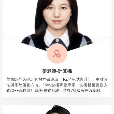
姜老師-計算機
華東師范大學計算機本碩連讀（Top 4免試直升），主攻算
法與系統優化方向。16年全棧研發專家，技術棧覆蓋嵌入
式/C++高性能計算/分布式系統，持有7項國家技術專利。