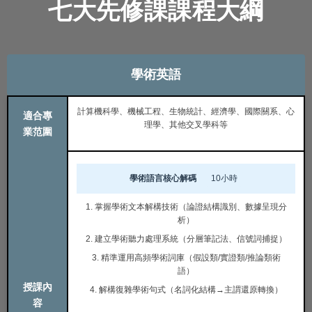
七大先修課課程大綱
學術英語
計算機科學、機械工程、生物統計、經濟學、國際關系、心
適合專
理學、其他交叉學科等
業范圍
學術語言核心解碼
10小時
1. 掌握學術文本解構技術（論證結構識別、數據呈現分
析）
2. 建立學術聽力處理系統（分層筆記法、信號詞捕捉）
3. 精準運用高頻學術詞庫（假設類/實證類/推論類術
語）
授課內
4. 解構復雜學術句式（名詞化結構→主謂還原轉換）
容