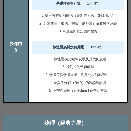
基礎理論與計算
14小時
1. 線性方程組的解法（高斯消元法、矩陣表示）
2. 矩陣運算（加法、乘法、逆矩陣）及其幾何意義
3. 向量空間的定義與性質
授課內
線性變換與幾何應用
16小時
容
1. 線性變換的矩陣表示及其幾何意義
2. 行列式的幾何解釋
3. 特征值與特征向量（對角化, 相似矩陣）
4. 奇異值分解（SVD）的理論與計算
5. 正交性與Gram-Schmidt正交化方法
物理（經典力學）