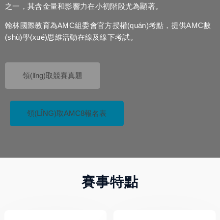
之一，其含金量和影響力在小初階段尤為顯著。
翰林國際教育為AMC組委會官方授權(quán)考點，提供AMC數
(shù)學(xué)思維活動在線及線下考試。
領(lǐng)取競賽真題
領(LǏNG)取AMC8報名表
賽事特點