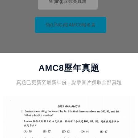
領(lǐng)取競賽真題
領(LǏNG)取AMC8報名表
AMC8歷年真題
真題已更新至最新年份，點擊圖片獲取全部真題