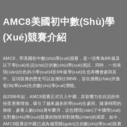
AMC8美國初中數(shù)學
(xué)競賽介紹
AMC8，即美國初中數(shù)學(xué)競賽，是一項專為8年級及
以下學(xué)生設(shè)計的數(shù)學(xué)測試，同時，一些表
現(xiàn)出色的小學(xué)4至6年級學(xué)生也有機會參與其
中。這項競賽的歷史可以追溯到1985年，旨在挑戰(zhàn)并激
發(fā)學(xué)生的數(shù)學(xué)潛能。
自2006年起，AMC8競賽正式引入中國，其影響力在此后的年
份里逐漸增強，吸引了越來越多的學(xué)生參與。隨著時間的
推移，參賽人數(shù)逐年攀升，這也體現(xiàn)了中國學(xué)
生對數(shù)學(xué)競賽的熱情和對挑戰(zhàn)的渴望。如今，
AMC8競賽在中國已成為備受關(guān)注的數(shù)學(xué)競賽