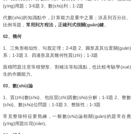
(yīng)用題；3-6題 3、數(shù)列；1-2題
代數(shù)的知識點中，計算能力是重中之重；涉及到百分比、
比例等題，
常用到方程法，正確列式很關(guān)鍵
。
02、
幾何
1、三角形相似性、勾股定理；2-4題 2、圓形及其位置關(guān)
系；1-3題 3、四邊形及其幾何性質(zhì)；1-3題
面積問題注意等積變形、割補法等知識點，也比較考驗學(xué)
生的作圖能力。
03、
數(shù)論
1、質(zhì)數(shù)、包括質(zhì)因數(shù)分解；1-3題 2、整數
(shù)、數(shù)位問題；1-3題 3、整除性；1-3題
常見整除特征要熟練，一般數(shù)論相關(guān)的題常在應
(yīng)用題出現(xiàn)。