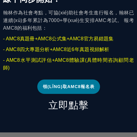
翰林作為社會考點，可協(xié)助社會考生進行報名，翰林已
連續(xù)多年累計為7000+學(xué)生安排AMC考試。 報考
AMC8的福利包括：
- AMC8真題冊+AMC8公式集+AMC8官方易錯題集
- AMC8四大專題分析+AMC8近6年真題視頻解析
- AMC8水平測試評估+AMC8體驗課(具體時間咨詢顧問老
師)
領(LǏNG)取AMC8報名表
立即點擊