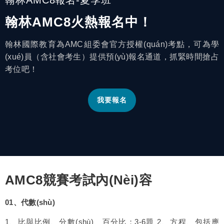
翰林AMC8火熱報名中！
翰林國際教育為AMC組委會官方授權(quán)考點，可為學
(xué)員（含社會考生）提供預(yù)報名通道，抓緊時間搶占
考位吧！
我要報名
AMC8競賽考試內(nèi)容
01、
代數(shù)
1、比與比例、分數(shù)、百分比；3-6題 2、方程、包括應