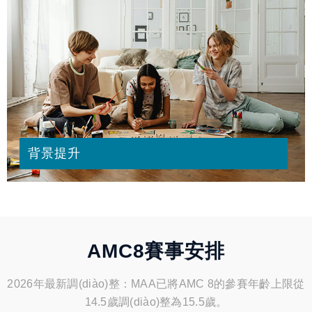
背景提升
AMC8賽事安排
2026年最新調(diào)整：MAA已將AMC 8的參賽年齡上限從
14.5歲調(diào)整為15.5歲。