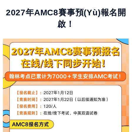
2027年AMC8賽事預(yù)報名開
啟！