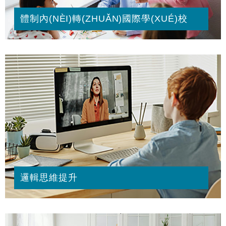
體制內(NÈI)轉(ZHUǍN)國際學(XUÉ)校
邏輯思維提升