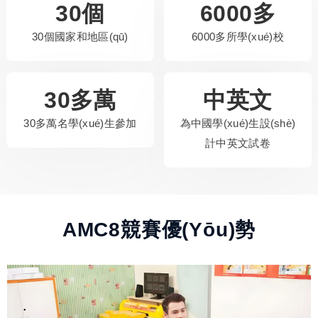
30個
6000多
30個國家和地區(qū)
6000多所學(xué)校
30多萬
中英文
30多萬名學(xué)生參加
為中國學(xué)生設(shè)
計中英文試卷
AMC8競賽優(yōu)勢