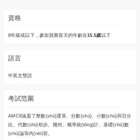
資格
8年級或以下，參加競賽當天的年齡在
15.5歲
以下
語言
中英文雙語
考試范圍
AMC8涵蓋了整數(shù)運算、分數(shù)、小數(shù)與百分
比、代數(shù)初步、幾何、概率統(tǒng)計、基礎(chǔ)數
(shù)論等內(nèi)容。