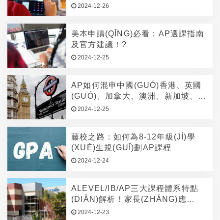
什么樣的學(XUÉ)生？
2024-12-26
美本申請(QǏNG)必看：AP選課指南
及官方建議！?
2024-12-25
AP如何混申中國(GUÓ)香港、英國
(GUÓ)、加拿大、澳洲、新加坡、日
本？
2024-12-25
藤校之路：如何為8-12年級(JÍ)學
(XUÉ)生規(GUĪ)劃AP課程
2024-12-24
ALEVEL/IB/AP三大課程體系特點
(DIǍN)解析！家長(ZHǍNG)應
(YĪNG)該怎么選？
2024-12-23