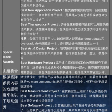
用的產品，從納米級(原子)到數百倍大的物體(建筑物和橋梁)生物可
以被用來制造什么
Best New Application Project
：
獲獎團隊需要能想出一個在生物
技術領域中一個全新的應用領域，是其他人沒有想過的或者從來沒
有跟任何人提過了
Best Therapeutics Project
：
許多健康和醫療問題都可以用新的療
法來解決。獲獎團隊需要提出合成生物學能怎樣改進技術從而獲得
新的治療方法
注意：
每個項目需要至少由10個候選才能選出undergraduate和
overgraduate兩個組各一名，否則想合并兩個組僅選出一名
Best Art & Design Project
：
獲獎團隊需要可以使用藝術設計來探
Special
索合成生物學當前和未來的影響，包括利益相關者，交流，教育學
Track
等
Awards
Best Hardware Project
：
當許多在這個領域工作的團隊研究了很
多年后，許多硬件已經成為iGEM很重要的一部分。獲獎團隊需要研
由組委會
究開發提出一個合成生物學相關的硬件，包括低成本實驗室設備、
根據團隊
微流體技術、測量專用設備和許多其他領域的項目。組委會鼓勵團
隊將wetware components 應用在開發的項目中，但不強制要求提
參賽內容
交該部件
的造詣程
Best Measurement Project
：
在實驗室里已經有了那么多儀器的
度來按以
時候，精確測量依舊是合成生物學的一個巨大問題。獲獎團隊需要
下類別頒
提出要怎么解決這個問題
Best Software Project
：
計算機已經出現了很多年并發展的很好
獎
了，但是我們已經沒有什么更好的工具來幫助大家可以用標準生物