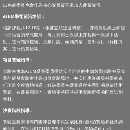
出色的學員也會作為核心隊員被直邀加入參賽隊伍。
iGEM學術前沿培訓：
培訓課程共12-16期（根據立項進度調整），課程將以線上和線
下的結合的形式開展，每月安排三次線上課程與一次線下活
動，進行知識梳理、文獻討論、頭腦風暴，提出項目可行性方
案，進行預實驗等。
項目實驗指導：
實驗室會為iGEM參賽學員提供安全舒適的生物教學實驗室及專
業的研發實驗室作為項目實驗場地，并安排專業研發科學家進
行項目全程實驗指導，解決學員在參賽過程中遇到的專業技術
難題。在參賽周期內，實驗室將同時提供實驗所需的配套試劑
耗材。
決賽階段指導：
實驗室將安排專門團隊管理學員完成比賽相關的實驗和社會調
研活動。在9月和10月指導學員完成wiki（學術網頁）和