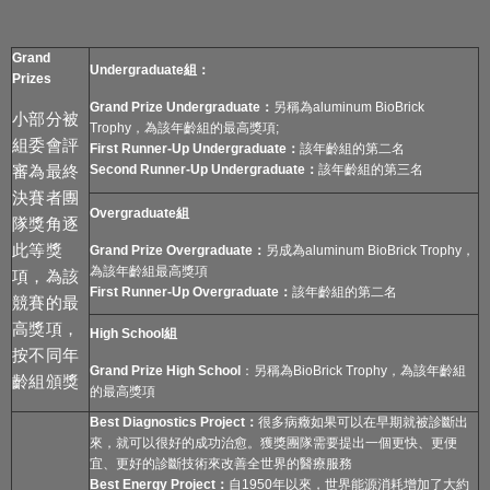
Grand
Undergraduate組：
Prizes
Grand Prize Undergraduate：
另稱為aluminum BioBrick
小部分被
Trophy，為該年齡組的最高獎項;
組委會評
First Runner-Up Undergraduate：
該年齡組的第二名
審為最終
Second Runner-Up Undergraduate：
該年齡組的第三名
決賽者團
Overgraduate
組
隊獎角逐
此等獎
Grand Prize Overgraduate
：
另成為aluminum BioBrick Trophy，
為該年齡組最高獎項
項，為該
First Runner-Up Overgraduate
：
該年齡組的第二名
競賽的最
高獎項，
High School
組
按不同年
Grand Prize High School
：另稱為BioBrick Trophy，為該年齡組
齡組頒獎
的最高獎項
Best Diagnostics Project
：
很多病癥如果可以在早期就被診斷出
來，就可以很好的成功治愈。獲獎團隊需要提出一個更快、更便
宜、更好的診斷技術來改善全世界的醫療服務
Best Energy Project
：
自1950年以來，世界能源消耗增加了大約