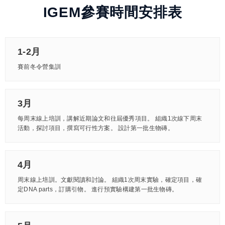
IGEM參賽時間安排表
1-2月
賽前冬令營集訓
3月
每周末線上培訓，講解近期論文和往屆優秀項目。 組織1次線下周末
活動，探討項目，撰寫可行性方案。 設計第一批生物磚。
4月
周末線上培訓。文獻閱讀和討論。 組織1次周末實驗，確定項目，確
定DNA parts，訂購引物。 進行預實驗構建第一批生物磚。