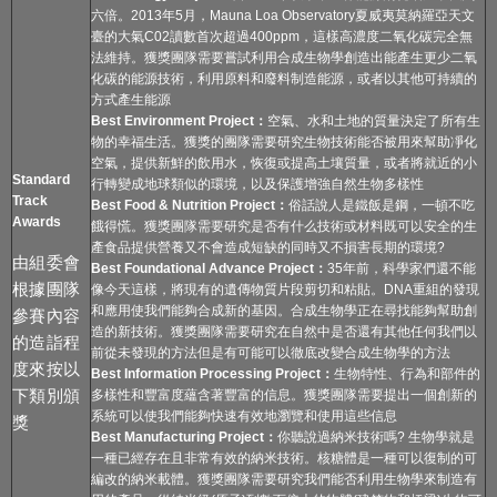
六倍。2013年5月，Mauna Loa Observatory夏威夷莫納羅亞天文
臺的大氣C02讀數首次超過400ppm，這樣高濃度二氧化碳完全無
法維持。獲獎團隊需要嘗試利用合成生物學創造出能產生更少二氧
化碳的能源技術，利用原料和廢料制造能源，或者以其他可持續的
方式產生能源
Best Environment Project
：
空氣、水和土地的質量決定了所有生
物的幸福生活。獲獎的團隊需要研究生物技術能否被用來幫助凈化
空氣，提供新鮮的飲用水，恢復或提高土壤質量，或者將就近的小
Standard
行轉變成地球類似的環境，以及保護增強自然生物多樣性
Track
Best Food & Nutrition Project
：
俗話說人是鐵飯是鋼，一頓不吃
Awards
餓得慌。獲獎團隊需要研究是否有什么技術或材料既可以安全的生
產食品提供營養又不會造成短缺的同時又不損害長期的環境?
由組委會
Best Foundational Advance Project
：
35年前，科學家們還不能
根據團隊
像今天這樣，將現有的遺傳物質片段剪切和粘貼。DNA重組的發現
和應用使我們能夠合成新的基因。合成生物學正在尋找能夠幫助創
參賽內容
造的新技術。獲獎團隊需要研究在自然中是否還有其他任何我們以
的造詣程
前從未發現的方法但是有可能可以徹底改變合成生物學的方法
度來按以
Best Information Processing Project
：
生物特性、行為和部件的
下類別頒
多樣性和豐富度蘊含著豐富的信息。獲獎團隊需要提出一個創新的
系統可以使我們能夠快速有效地瀏覽和使用這些信息
獎
Best Manufacturing Project
：
你聽說過納米技術嗎? 生物學就是
一種已經存在且非常有效的納米技術。核糖體是一種可以復制的可
編改的納米載體。獲獎團隊需要研究我們能否利用生物學來制造有