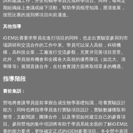
詢和建議工作，并全程輔導學員完成科學項目。同時，每周定
期組織線上會議或線下活動，幫助學員梳理知識，厘清進展，
按照比賽的規則將項目向前邁進。
其他指導
iGEM比賽要求學員在進行項目的同時，也走出實驗室參與到市
場調研和交流合作的工作中來。學員可以深入高校，科研機
構，高科技企業，工廠進行交流參觀，充實并完善項目背景。
此外，學員能有機會和全國各大高校的優秀隊伍（如北大、清
華隊等）展開直接合作，在社會實踐方面將取得眾多的機遇。
指導階段
賽前集訓：
營地將會讓學員提前掌握合成生物學基礎知識，培養實驗設計
能力；同時也將指導學員進行實驗項目設計，實驗數據獲取和
整理，文獻閱讀，團隊合作，以及學習如何建立自己的參賽項
目。參與營地的集中培訓將有助于學員系統全面的了解iGEM比
賽的能力要求，更快確定正式的iGEM參賽項目。冬令營中表現