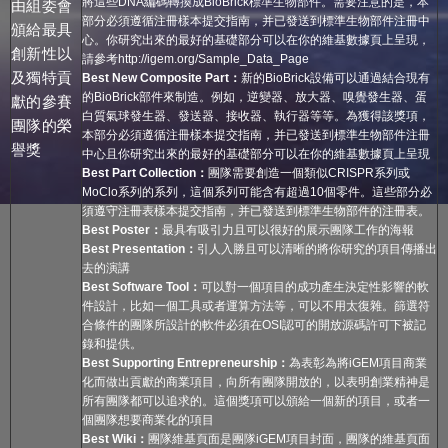
將這些DNA編碼轉換成BioBrick標準生物部件。需要注意的是，本
由組委會
部分必須遵循注冊樣本提交指南，并已發送到標準生物部件注冊中
頒給最具
心。你研究出來的最好的基礎部分可以在你的維基數據頁上呈現，
創新性以
請參考http://igem.org/Sample_Data_Page
及獨特貢
Best New Composite Part
：
新的BioBrick設備可以通過結合現有
的BioBrick部件來制造。例如，逆變器、放大器、嗅覺發生器、蛋
獻的參賽
白質氣球發生器、發送器、接收器、執行器等等。為獲得該獎項，
團隊的榮
本部分必須遵循注冊樣本提交指南，并已發送到標準生物部件注冊
譽獎
中心且你研究出來的最好的基礎部分可以在你的維基數據頁上呈現
Best Part Collection
：
團隊需要創造一個類似CRISPR系列或
MoClo系列的系列，這個系列可能含有超過10個零件。這些部分必
須遵守注冊表樣本提交指南，并已發送到標準生物部件的注冊表。
Best Poster
：
最具有吸引力且可以很好的展示團隊工作的海報
Best Presentation
：
引人入勝且可以清晰的將你研究的項目傳播出
去的演講
Best Software Tool
：
可以對一個項目的成功產生決定性影響的軟
件設計，比如一個工具或者運算方法等，可以不用太復雜。篩選符
合條件的團隊所設計的軟件必須在OSI認可的開放源碼許可下被記
錄和提供。
Best Supporting Entrepreneurship
：
為表彰為將iGEM項目商業
化而做出貢獻的商業項目，向所有團隊開放的，以表明創業精神是
所有團隊都可以追求的。這個獎項可以頒給一個新的項目，或者一
個團隊想要商業化的項目
Best Wiki
：
團隊維基頁面是團隊iGEM項目封面，團隊的維基頁面