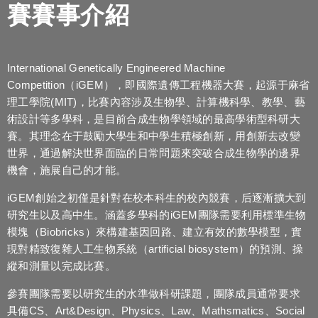
賽賽事介紹
International Genetically Engineered Machine
Competition（iGEM），即國際遺傳工程機器大賽，起源于麻省
理工學院(MIT)，比賽內容涉及生物學、計算機科學、教學、藝
術設計等多學科，是目前合成生物學領域的最高學術型科研大
賽。其理念在于鼓勵大學生和中學生積極創新，用創新去改變
世界，通過解決世界面臨的日常問題來突破合成生物學的邊界
機會，施展自己的才能。
iGEM創始之初僅是針對在校本科生的校內競賽，后逐漸擴大到
研究生以及高中生。涵蓋多學科的iGEM團隊需要利用標準生物
模塊（Biobricks）來構建基因回路、建立有效的數學模型，實
現對精致復雜人工生物系統（artificial biosystem）的預測、操
縱和測量以完成比賽。
參賽團隊需要以研究生的水準做科研課題，團隊成員通常要求
具備CS、Art&Design、Physics、Law、Mathsmatics、Social