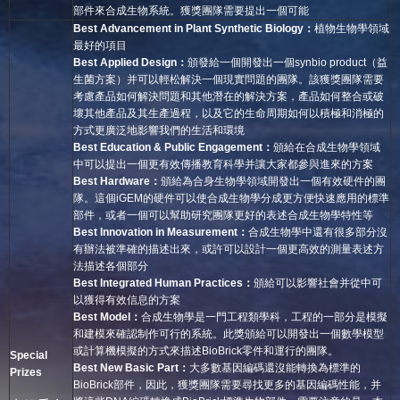
部件來合成生物系統。獲獎團隊需要提出一個可能
Best Advancement in Plant Synthetic Biology
：
植物生物學領域
最好的項目
Best Applied Design
：
頒發給一個開發出一個synbio product（益
生菌方案）并可以輕松解決一個現實問題的團隊。該獲獎團隊需要
考慮產品如何解決問題和其他潛在的解決方案，產品如何整合或破
壞其他產品及其生產過程，以及它的生命周期如何以積極和消極的
方式更廣泛地影響我們的生活和環境
Best Education & Public Engagement
：
頒給在合成生物學領域
中可以提出一個更有效傳播教育科學并讓大家都參與進來的方案
Best Hardware
：
頒給為合身生物學領域開發出一個有效硬件的團
隊。這個iGEM的硬件可以使合成生物學分成更方便快速應用的標準
部件，或者一個可以幫助研究團隊更好的表述合成生物學特性等
Best Innovation in Measurement
：
合成生物學中還有很多部分沒
有辦法被準確的描述出來，或許可以設計一個更高效的測量表述方
法描述各個部分
Best Integrated Human Practices
：
頒給可以影響社會并從中可
以獲得有效信息的方案
Best Model
：
合成生物學是一門工程類學科，工程的一部分是模擬
和建模來確認制作可行的系統。此獎頒給可以開發出一個數學模型
或計算機模擬的方式來描述BioBrick零件和運行的團隊。
Special
Best New Basic Part
：
大多數基因編碼還沒能轉換為標準的
Prizes
BioBrick部件，因此，獲獎團隊需要尋找更多的基因編碼性能，并